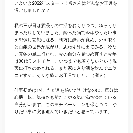
いよいよ2022年スタート！皆さんはどんなお正月を
過ごしましたか？
私の三が日は酒浸りの生活をおくりつつ、ゆっくり
まったりしていました。酔った脳で今年やりたい事
を想像し妄想に耽る。朝方に酔いが覚め、外を覗く
と白銀の世界が広がり、思わず外に出てみる。冷た
い真冬の風に打たれ、今の自分を見つめ直すと今年
は30代ラストイヤー。いつまでも若くないという現
実に打ちのめされる。また家に入り酒を飲んでニヤ
ニヤする。そんな酔いお正月でした。（廃人）
仕事初めは1/4。ただ月を跨いだだけなのに、気分は
心機一転。気持ちも新たにやる気に満ち溢れている
自分がいます。このモチベーションを保ちつつ、や
りたい事に突き進んでいきたいと思っています。