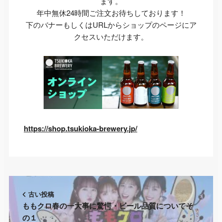
ます。
年中無休24時間ご注文お待ちしております！
下のバナーもしくはURLからショップのページにア
クセスいただけます。
https://shop.tsukioka-brewery.jp/
古い投稿
ももクロ春の一大事に驚愕・ビール品質についてそ
の１