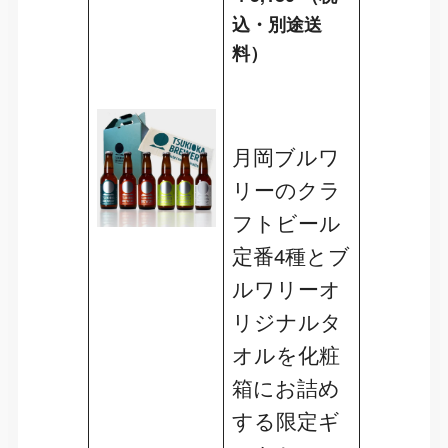
込・別途送
料）
月岡ブルワ
リーのクラ
フトビール
定番4種とブ
ルワリーオ
リジナルタ
オルを化粧
箱にお詰め
する限定ギ