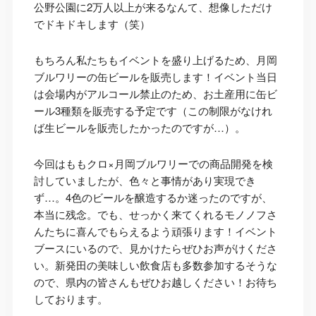
公野公園に2万人以上が来るなんて、想像しただけ
でドキドキします（笑）
もちろん私たちもイベントを盛り上げるため、月岡
ブルワリーの缶ビールを販売します！イベント当日
は会場内がアルコール禁止のため、お土産用に缶ビ
ール3種類を販売する予定です（この制限がなけれ
ば生ビールを販売したかったのですが…）。
今回はももクロ×月岡ブルワリーでの商品開発を検
討していましたが、色々と事情があり実現でき
ず…。4色のビールを醸造するか迷ったのですが、
本当に残念。でも、せっかく来てくれるモノノフさ
んたちに喜んでもらえるよう頑張ります！イベント
ブースにいるので、見かけたらぜひお声がけくださ
い。新発田の美味しい飲食店も多数参加するそうな
ので、県内の皆さんもぜひお越しください！お待ち
しております。