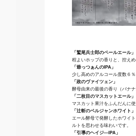
「鷲尾兵士郎のペールエール」
程よいホップの香りと、控えめ
「爺っつぁんのIPA」
少し高めのアルコール度数６％
「政のヴァイツェン」
酵母由来の最後の香り（バナナ
「二枚目のマスカットエール」
マスカット果汁をふんだんに使
「辻斬のベルジャンホワイト」
エール酵母で発酵したホワイト
ルトを思わせる味わいです。
「引導のヘイジ―IPA」