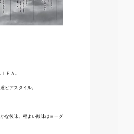
ュＩＰＡ。
王道ビアスタイル。
。
やかな後味。程よい酸味はヨーグ