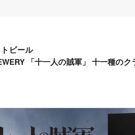
フトビール
 BREWERY 「十一人の賊軍」 十一種