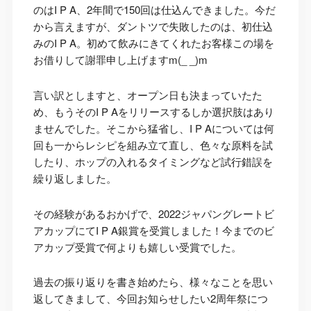
のはI P A、2年間で150回は仕込んできました。今だ
から言えますが、ダントツで失敗したのは、初仕込
みのI P A。初めて飲みにきてくれたお客様この場を
お借りして謝罪申し上げますm(_ _)m
言い訳としますと、オープン日も決まっていたた
め、もうそのI P Aをリリースするしか選択肢はあり
ませんでした。そこから猛省し、I P Aについては何
回も一からレシピを組み立て直し、色々な原料を試
したり、ホップの入れるタイミングなど試行錯誤を
繰り返しました。
その経験があるおかげで、2022ジャパングレートビ
アカップにてI P A銀賞を受賞しました！今までのビ
アカップ受賞で何よりも嬉しい受賞でした。
過去の振り返りを書き始めたら、様々なことを思い
返してきまして、今回お知らせしたい2周年祭につ