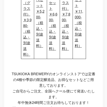
（グ
セッ
ラス
ット
ト
ラス
ト
付）
￥5,2
￥11,
付）
￥6,6
￥7,8
00-
000-
￥3,9
00-
00-
（税
（税
80-
（税
（税
込・
込・
（税
込・
込・
別途
別途
込・
別途
別途
送
送
別途
送
送
料）
料）
送
料）
料）
料）
TSUKIOKA BREWERYのオンラインストアでは定番
の4種や季節の限定醸造品、お得なセットなどご用
意しております。
ご自宅からご注文、全国へクール便にて発送いたし
ます。
年中無休24時間ご注文お待ちしております！