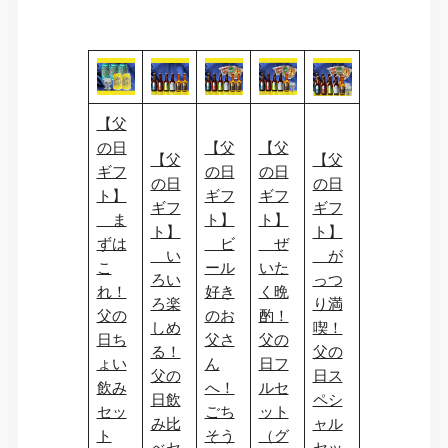
【父
の日
【父
【父
【父
【父
ギフ
の日
の日
の日
の日
ト】
ギフ
ギフ
ギフ
ギフ
ま
ト】
ト】
ト】
ト】
ずは
ビ
ぜ
い
が
こ
ール
いた
ろい
っつ
れ！
好き
く晩
ろ楽
り満
父の
のお
酌！
しめ
喫！
日ち
父さ
父の
る！
父の
ょい
ん
日フ
父の
日ス
飲み
へ！
ルセ
日飲
ペシ
セッ
ごち
ット
み比
ャル
ト
そう
（グ
べセ
セッ