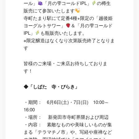
ール」
「月の雫コールドIPL」
の樽生
販売にて参加いたします
寺町たまり駅にて定番4種+限定の「越後姫
ヨーグルトサワー」
＆「月の雫コールド
IPL」
も瓶販売いたします。
※限定醸造はなくなり次第販売終了となりま
す
皆様のご来場・ご来店お待ちしておりま
す！
◆「しばた 寺・びらき」
・期間： 6月6日(土)・7日(日) 10:00～
16:00
・場所： 新発田市寺町界隈および周辺
・内容： 素敵なものや美味しいものが集
まる「テラマチノ市」や、写経や座禅など