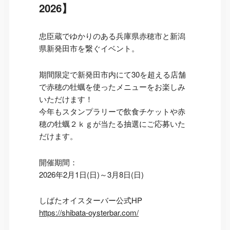
2026】
忠臣蔵でゆかりのある兵庫県赤穂市と新潟
県新発田市を繋ぐイベント。
期間限定で新発田市内にて30を超える店舗
で赤穂の牡蠣を使ったメニューをお楽しみ
いただけます！
今年もスタンプラリーで飲食チケットや赤
穂の牡蠣２ｋｇが当たる抽選にご応募いた
だけます。
開催期間：
2026年2月1日(日)～3月8日(日)
しばたオイスターバー公式HP
https://shibata-oysterbar.com/