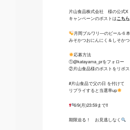
片山食品株式会社 様の公式X（旧
キャンペーンのポストは
こちら
月岡ブルワリ―のビール６
みそかつおにんにく＆しそかつ
応募方法
①@katayama_prをフォロー
②片山食品様のポストをリポス
#片山食品で父の日 を付けて
リプライすると当選率up
6/9(月)23:59まで‼
期限迫る！ お見逃しなく