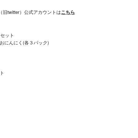
twitter）公式アカウントは
こちら
本セット
おにんにく(各３パック)
ト