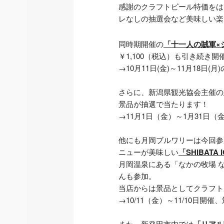
感謝のクラフトビール特価をは
レなしの抽選会など美味しい楽
同時期開催の
「十一人の賊軍×
￥1,100（税込）も引き続き開
→10月11日(金)～11月1
さらに、新潟県観光協会主催の
景品が抽選で当たります！
→11月1日（金）～1月31
他にも月岡ブルワリーは今回参
ニューが美味しい
「SHIBATA I
月岡温泉にある「なかの牧場 
んも参加。
当店からは景品としてクラフト
→10/11（金）～11/10
また、新発田市内では
「リアル