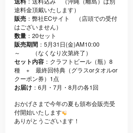
送料
：送料込み （沖縄（離島）は別
途料金頂戴いたします）
販売
：弊社ECサイト （店頭での受付
はございません）
数量
：20セット
販売期間
：5月31日(金)AM10:00
～ （なくなり次第終了）
セット内容
：クラフトビール（瓶）8
種 + 最終回特典（グラスorタオルor
クーポン券）1点
お届け
：6月・7月・8月の各1回
おかげさまで今年の夏も頒布会販売受
付開始いたします
ありがとうございます！