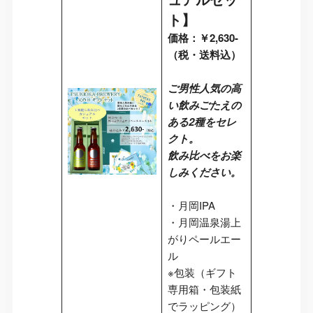
ト】
価格：￥2,630-
（税・送料込）
ご男性人気の高
い飲みごたえの
ある2種をセレ
クト。
飲み比べをお楽
しみください。
・月岡IPA
・月岡温泉湯上
がりペールエー
ル
※包装（ギフト
専用箱・包装紙
でラッピング）