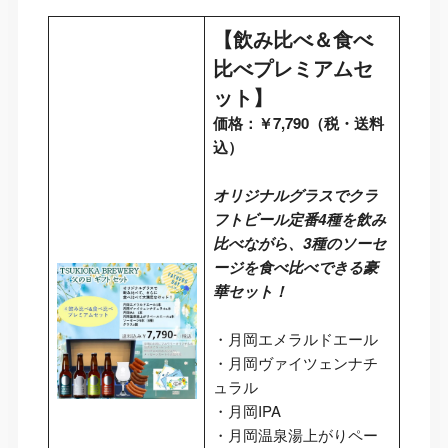
【飲み比べ＆食べ
比べプレミアムセ
ット】
価格：￥7,790（税・送料
込）
オリジナルグラスでクラ
フトビール定番4種を飲み
比べながら、3種のソーセ
ージを食べ比べできる豪
華セット！
・月岡エメラルドエール
・月岡ヴァイツェンナチ
ュラル
・月岡IPA
・月岡温泉湯上がりペー