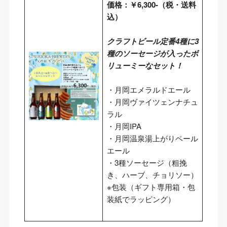
価格：￥6,300-（税・送料
込）
クラフトビール定番4種に3
種のソーセージが入ったボ
リューミーなセット！
・月岡エメラルドエール
・月岡ヴァイツェンナチュ
ラル
・月岡IPA
・月岡温泉湯上がりペール
エール
・3種ソーセージ（粗挽
き、ハーブ、チョリソー）
※包装（ギフト専用箱・包
装紙でラッピング）