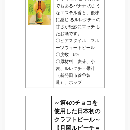
でもあるバナナ のよう
なエステル香と、後味
に感じ るルレクチェの
甘さが絶妙にマッチ し
たお酒です。
〇ビアスタイル フル
ーツウィートビール
〇度数 5%
〇原材料 麦芽、小
麦、ルレクチェ果汁
（新発田市菅谷製
造）、ホップ
～第4のチョコを
使用した日本初の
クラフトビール～
【月岡ルビーチョ