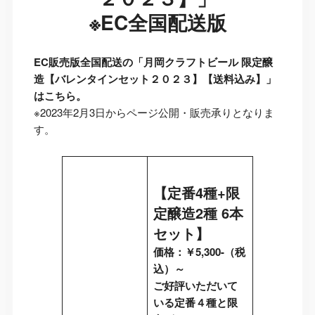
※EC全国配送版
EC販売版全国配送の「
月岡クラフトビール 限定醸
造【バレンタインセット２０２３】【送料込み
】」
はこちら。
※2023年2月3日からページ公開・販売承りとなりま
す。
【
定番4種+限
定醸造2種 6本
セット
】
価格：￥5,300-（税
込）～
ご好評いただいて
いる定番４種と限