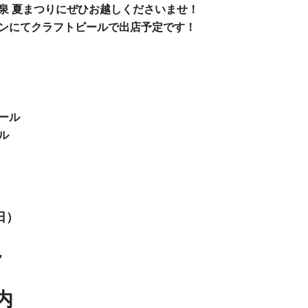
泉 夏まつり
にぜひお越しくださいませ！
ン
にてクラフトビールで出店予定です！
ール
ル
日）
ク
内