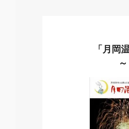
者
「月岡温
～