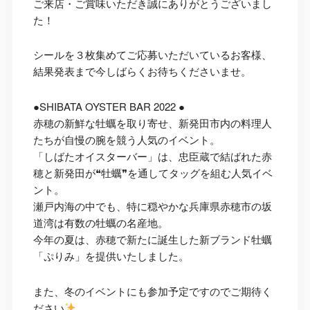
ご来店・ご賞味いただき誠にありがとうございまし
た！
シールを３枚集めてご応募いただいているお客様、
結果発表まで今しばらくお待ちくださいませ。
●SHIBATA OYSTER BAR 2022 ●
赤穂の新鮮な牡蠣を取り寄せ、新発田市内の料理人
たちが自慢の腕を競う人気のイベント。
「しばたオイスターバー」は、忠臣蔵で結ばれた赤
穂と新発田が❝牡蠣❞を通してタッグを組む人気イベ
ント。
瀬戸内海の中でも、特に穏やかな兵庫県赤穂市の坂
道湾は有数の牡蠣の名産地。
今年の夏は、赤穂で新たに誕生した新ブランド牡蠣
「ぷりみ」を提供いたしました。
また、冬のイベントにも参加予定ですのでご期待く
ださい