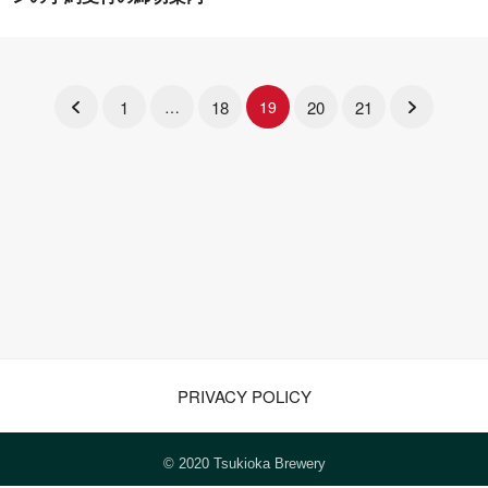
1
18
20
21
…
19
PRIVACY POLICY
© 2020 Tsukioka Brewery